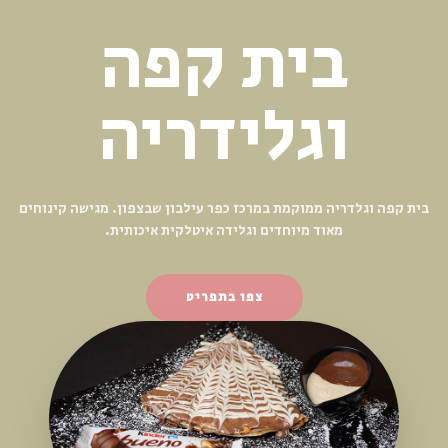
קינוחים
מפנקים
המקום מודרני, מרהיב בעיצובו מחולק לשני אזורים — חלק עם עישון
וחלק ללא עישון.
צפו בתפריט