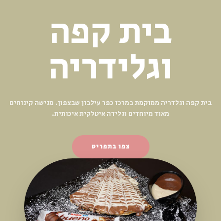
קינוחים
מפנקים
המקום מודרני, מרהיב בעיצובו מחולק לשני אזורים — חלק עם עישון
וחלק ללא עישון.
צפו בתפריט