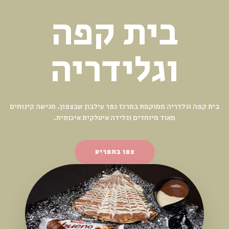
קינוחים
מפנקים
המקום מודרני, מרהיב בעיצובו מחולק לשני אזורים — חלק עם עישון
וחלק ללא עישון.
צפו בתפריט